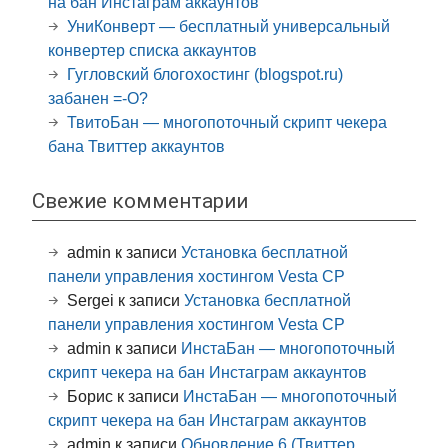
на бан Инстаграм аккаунтов
УниКонверт — бесплатный универсальный
конвертер списка аккаунтов
Гугловский блогохостинг (blogspot.ru)
забанен =-O?
ТвитоБан — многопоточный скрипт чекера
бана Твиттер аккаунтов
Свежие комментарии
admin
к записи
Установка бесплатной
панели управления хостингом Vesta CP
Sergei
к записи
Установка бесплатной
панели управления хостингом Vesta CP
admin
к записи
ИнстаБан — многопоточный
скрипт чекера на бан Инстаграм аккаунтов
Борис
к записи
ИнстаБан — многопоточный
скрипт чекера на бан Инстаграм аккаунтов
admin
к записи
Обновление 6 (Твиттер