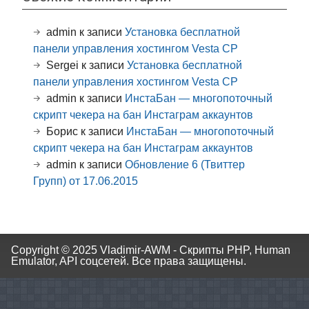
admin
к записи
Установка бесплатной
панели управления хостингом Vesta CP
Sergei
к записи
Установка бесплатной
панели управления хостингом Vesta CP
admin
к записи
ИнстаБан — многопоточный
скрипт чекера на бан Инстаграм аккаунтов
Борис
к записи
ИнстаБан — многопоточный
скрипт чекера на бан Инстаграм аккаунтов
admin
к записи
Обновление 6 (Твиттер
Групп) от 17.06.2015
Copyright © 2025
Vladimir-AWM - Скрипты PHP, Human
Emulator, API соцсетей.
Все права защищены.