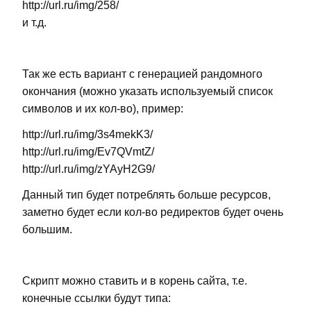
http://url.ru/img/258/
и т.д.
Так же есть вариант с генерацией рандомного
окончания (можно указать используемый список
символов и их кол-во), пример:
http://url.ru/img/3s4mekK3/
http://url.ru/img/Ev7QVmtZ/
http://url.ru/img/zYAyH2G9/
Данный тип будет потреблять больше ресурсов,
заметно будет если кол-во редиректов будет очень
большим.
Скрипт можно ставить и в корень сайта, т.е.
конечные ссылки будут типа: